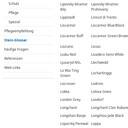
Schutz
Lipovsky Mramor
Lipovsky Mramor
Bily
Pruhovany
Pflege
Lippstadt
Liresol di Trento
Spezial
Liscannor
Liscannor Blue/Black
Pflegeempfehlung
Liscannor Buff
Liscannor Green-Brow
Stein-Glossar
Lisicano
Lissac
häufige Fragen
Liubu Red
Livadero Semi White
Referenzen
Ljusaryd NSL
Llechwedd
Web-Links
Lo Wai Ting
Locharbriggs
Green
Locronan
Lodrino
Lokka
Lolova Gneis
London Grey
Londorf
Longchant
Longchant Clair Ruban
Longshan Baopi
Longzhou Jade Black
Loparskij Perewal
Loppa