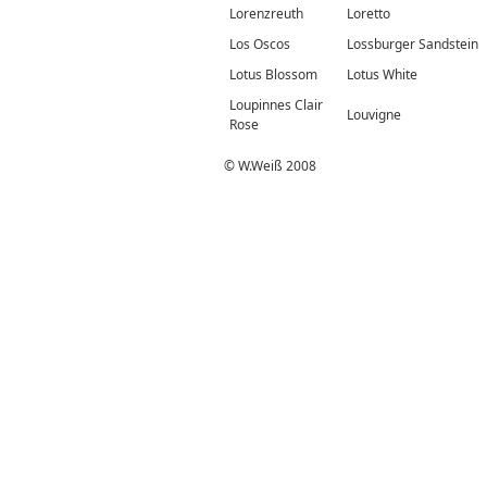
Lorenzreuth
Loretto
Los Oscos
Lossburger Sandstein
Lotus Blossom
Lotus White
Loupinnes Clair
Louvigne
Rose
© W.Weiß 2008