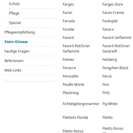
Schutz
Farges
Farges Dore
Faron
Faron Creme
Pflege
Farsala
Faskojoki
Spezial
Fauske
Favaco
Pflegeempfehlung
Favorit
Favorit Geflammt
Stein-Glossar
Favorit Rot/Grün
Favorit Rot/Grün
häufige Fragen
Geflammt
Gestreift
Felines
Felsberg
Referenzen
Fenacre
Fengzhen Black
Web-Links
Fenouiller
Ferce
Feuille Morte
Fevi
Ffestiniog
FHQ
Fichtelgebirgsmarmor
Fig White
Filettato Florida
Filetto
Filetto Rosso
Filetto Rosso